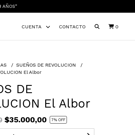
8 AÑOS”
CUENTA
CONTACTO
0
GAS
SUEÑOS DE REVOLUCION
OLUCION El Albor
OS DE
UCION El Albor
$35.000,00
0
7
% OFF