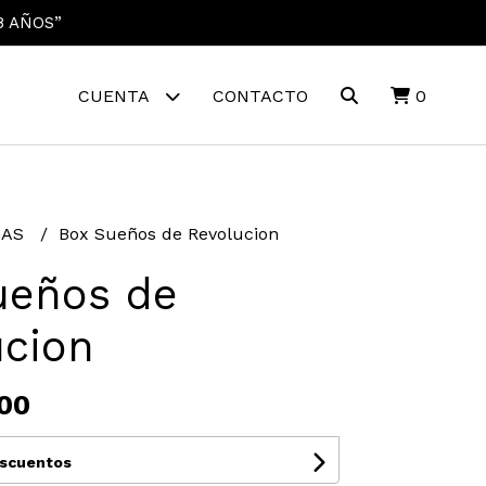
8 AÑOS”
CUENTA
CONTACTO
0
GAS
Box Sueños de Revolucion
ueños de
ucion
00
escuentos